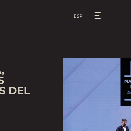
ESP
,
S
S DEL