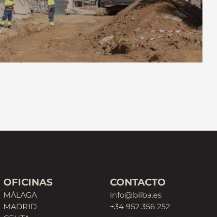
OFICINAS
CONTACTO
MÁLAGA
info@bilba.es
MADRID
+34 952 356 252