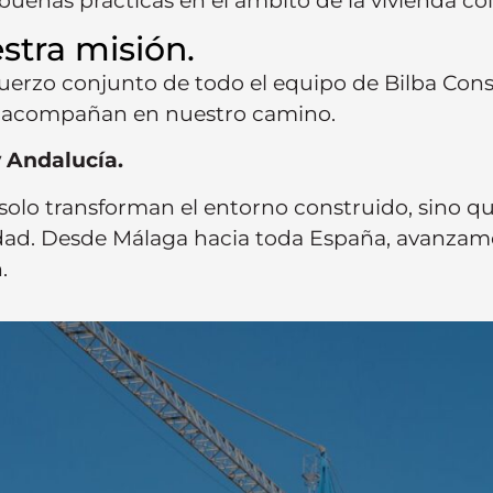
buenas prácticas en el ámbito de la vivienda col
stra misión.
uerzo conjunto de todo el equipo de Bilba Const
os acompañan en nuestro camino.
y Andalucía.
lo transforman el entorno construido, sino qu
. Desde Málaga hacia toda España, avanzamos c
n.